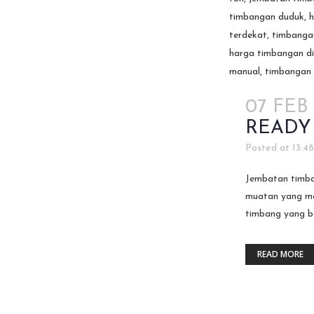
07 FEB
READY
Posted at 13:4
Jembatan timba
muatan yang me
timbang yang be
READ MORE