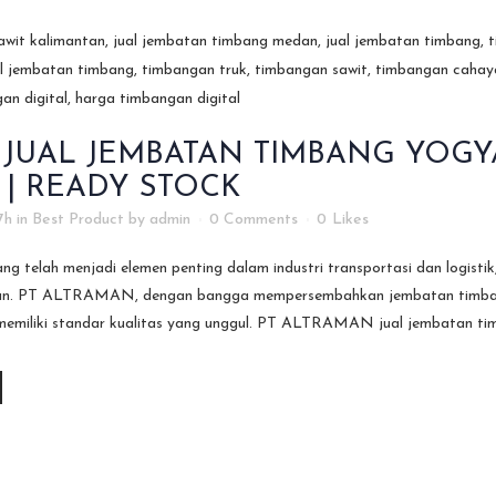
JUAL JEMBATAN TIMBANG YOGYA
 | READY STOCK
7h
in
Best Product
by
admin
0 Comments
0
Likes
g telah menjadi elemen penting dalam industri transportasi dan logist
n. PT ALTRAMAN, dengan bangga mempersembahkan jembatan timbang be
memiliki standar kualitas yang unggul. PT ALTRAMAN jual jembatan tim