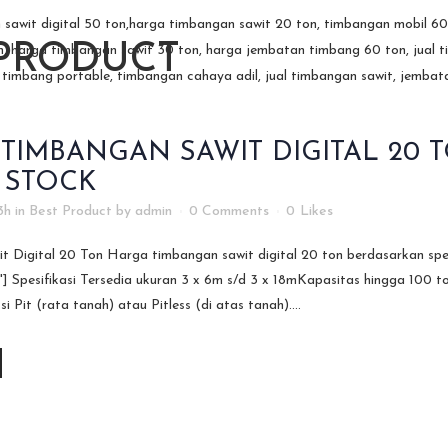
 PRODUCT
TIMBANGAN SAWIT DIGITAL 20 T
 STOCK
3h
in
Best Product
by
admin
0 Comments
0
Likes
 Digital 20 Ton Harga timbangan sawit digital 20 ton berdasarkan spesi
] Spesifikasi Tersedia ukuran 3 x 6m s/d 3 x 18mKapasitas hingga 100 
i Pit (rata tanah) atau Pitless (di atas tanah)....