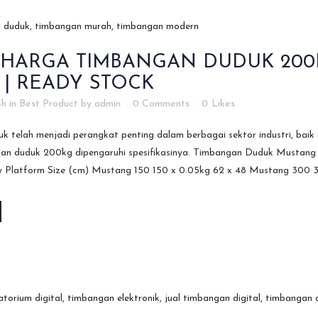
HARGA TIMBANGAN DUDUK 200K
 | READY STOCK
4h
in
Best Product
by
admin
0 Comments
0
Likes
 telah menjadi perangkat penting dalam berbagai sektor industri, baik
 duduk 200kg dipengaruhi spesifikasinya. Timbangan Duduk Mustang [gal
 Platform Size (cm) Mustang 150 150 x 0.05kg 62 x 48 Mustang 300 30