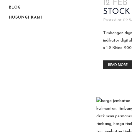
12 FEB
BLOG
STOCK
HUBUNGI KAMI
Posted at 09:5
Timbangan digit
indikator digit
x 1.2 Rhino-200
READ MORE