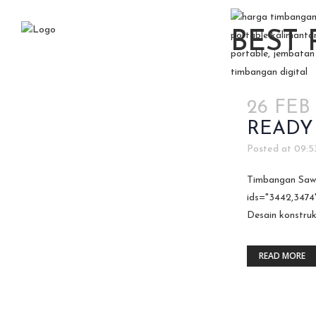
BEST
26 FEB
READY
Posted at 09:5
Timbangan Sawit
ids="3442,3474"
Desain konstruks
READ MORE