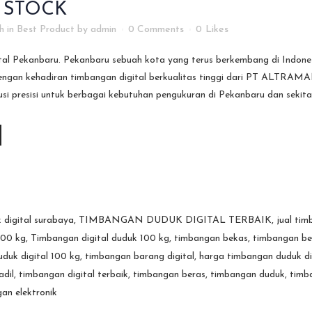
 STOCK
h
in
Best Product
by
admin
0 Comments
0
Likes
al Pekanbaru. Pekanbaru sebuah kota yang terus berkembang di Indonesi
ngan kehadiran timbangan digital berkualitas tinggi dari PT ALTRAMAN
si presisi untuk berbagai kebutuhan pengukuran di Pekanbaru dan seki