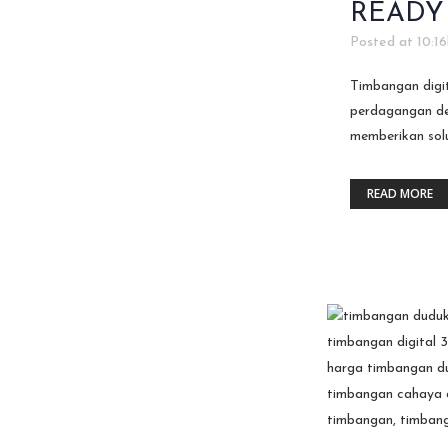
READY
Posted at 10:16
Timbangan digit
perdagangan de
memberikan solu
READ MORE