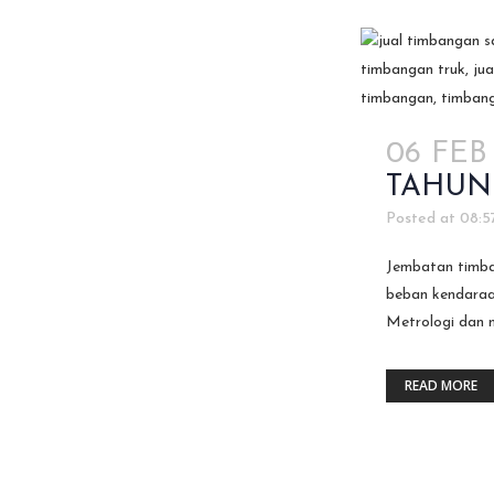
06 FEB
TAHUN
Posted at 08:5
Jembatan timban
beban kendaraa
Metrologi dan 
READ MORE