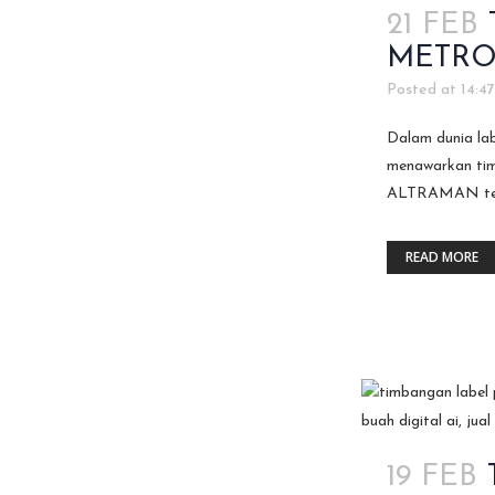
21 FEB
METROL
Posted at 14:4
Dalam dunia la
menawarkan timb
ALTRAMAN telah
READ MORE
19 FEB