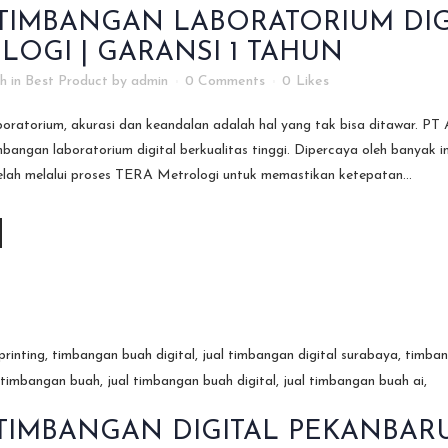
TIMBANGAN LABORATORIUM DIGI
OGI | GARANSI 1 TAHUN
7h
in
Best Product
by
admin
0 Comments
0
Likes
boratorium, akurasi dan keandalan adalah hal yang tak bisa ditawar. 
angan laboratorium digital berkualitas tinggi. Dipercaya oleh banyak i
 melalui proses TERA Metrologi untuk memastikan ketepatan...
TIMBANGAN DIGITAL PEKANBARU: