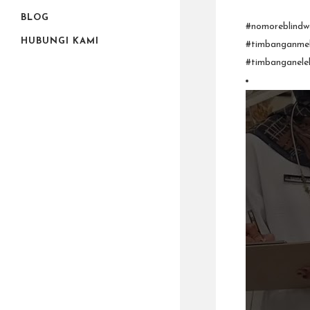
BLOG
#nomoreblindwe
HUBUNGI KAMI
#timbanganmek
#timbanganele