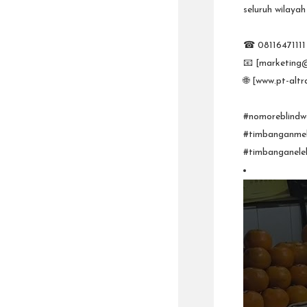
seluruh wilaya
☎ 08116471111
📧 [marketing
🌐 [www.pt-alt
#nomoreblindwe
#timbanganmek
#timbanganele