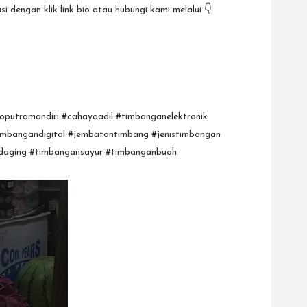
 dengan klik link bio atau hubungi kami melalui 👇
oputramandiri #cahayaadil #timbanganelektronik
imbangandigital #jembatantimbang #jenistimbangan
daging #timbangansayur #timbanganbuah