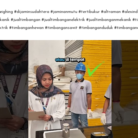
ighing #dijaminsudahtera #jaminanmutu #tertibukur #altraman #alexind
anik #jualtimbangan #jualtimbanganelektrik #jualtimbanganmekanik #t
ktrik #timbanganhewan #timbangansawit #timbanganduduk #timbangan