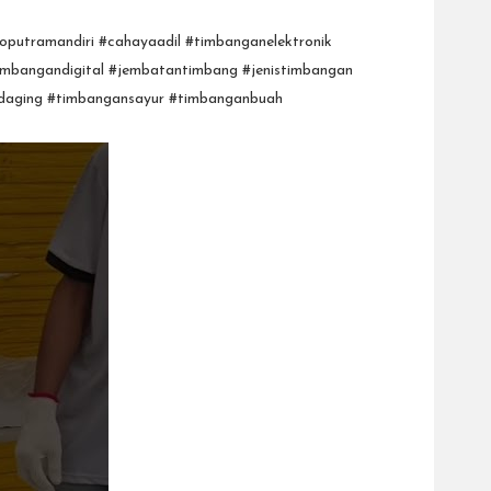
oputramandiri #cahayaadil #timbanganelektronik
imbangandigital #jembatantimbang #jenistimbangan
daging #timbangansayur #timbanganbuah