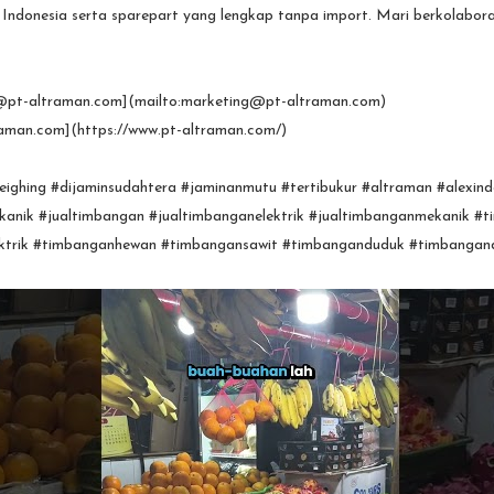
h Indonesia serta sparepart yang lengkap tanpa import. Mari berkolaborasi
@pt-altraman.com](mailto:marketing@pt-altraman.com)
raman.com](https://www.pt-altraman.com/)
ighing #dijaminsudahtera #jaminanmutu #tertibukur #altraman #alexind
anik #jualtimbangan #jualtimbanganelektrik #jualtimbanganmekanik #t
ktrik #timbanganhewan #timbangansawit #timbanganduduk #timbangan