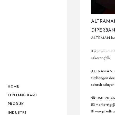
ALTRAMAN
DIPERBANY
ALTRMAN banji
Kebutuhan tim
sekarang!🤩
ALTRAMAN meru
timbangan dari
seluruh wilaya
HOME
TENTANG KAMI
☎ 08111211141
PRODUK
📧 marketing@
🌐 www.pt-alt
INDUSTRI