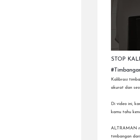
STOP KAL
#timbangan
Kalibrasi timb
akurat dan ses
Di video ini, 
kamu tahu kena
ALTRAMAN meru
timbangan dari