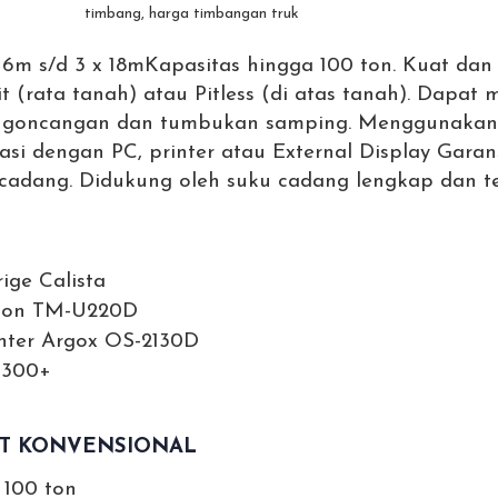
 6m s/d 3 x 18m
Kapasitas hingga 100 ton.
Kuat dan 
t (rata tanah) atau Pitless (di atas tanah).
Dapat m
i goncangan dan tumbukan samping.
Menggunakan 
asi dengan PC, printer atau External Display
Garans
 cadang.
Didukung oleh suku cadang lengkap dan t
ige Calista
pson TM-U220D
inter Argox OS-2130D
-300+
IT KONVENSIONAL
 100 ton