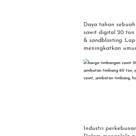
Daya tahan sebuah t
sawit digital 20 t
&
sandblasting
. Lap
meningkatkan umur 
Industri perkebuna