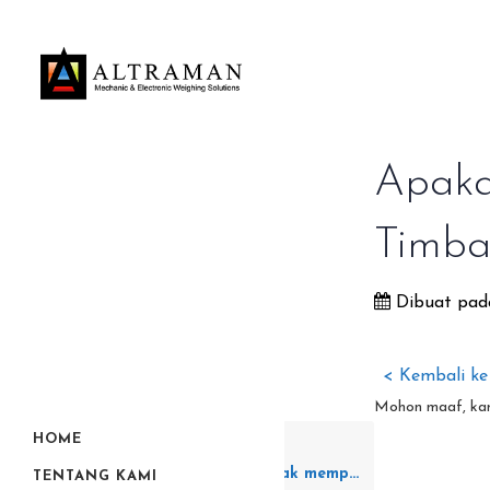
Apaka
Timba
Dibuat pad
< Kembali k
Mohon maaf, kami
Kembali
HOME
ALTRAMAN tidak mempunyai cabang di kota saya. Bagaimana saya bisa mendapatkan produk ALTRAMAN?
TENTANG KAMI