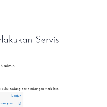
kukan Servis
eh
admin
i suku cadang dari timbangan merk lain.
Lanjut
Banyak perusahaan yang menjual timbangan. Kenapa saya harus membeli dari ALTRAMAN?