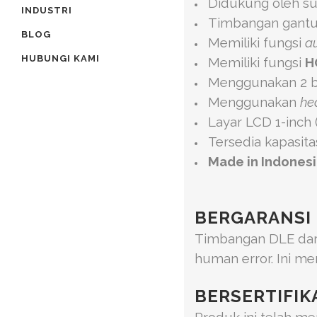
Didukung oleh su
INDUSTRI
Timbangan gantu
BLOG
Memiliki fungsi
a
HUBUNGI KAMI
Memiliki fungsi
H
Menggunakan 2 ba
Menggunakan
he
Layar LCD 1-inch 
Tersedia kapasita
Made in Indones
BERGARANSI 
Timbangan DLE dari
human error. Ini m
BERSERTIFIK