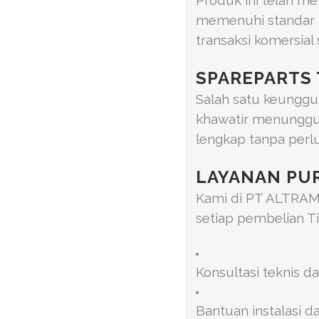
Produk ini telah me
memenuhi standar h
transaksi komersia
SPAREPARTS 
Salah satu keunggul
khawatir menunggu
lengkap tanpa perlu
LAYANAN PUR
Kami di PT ALTRAMA
setiap pembelian T
Konsultasi teknis 
Bantuan instalasi da