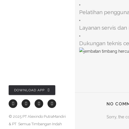
Pelatihan pengguna
Layanan servis dan
Dukungan teknis cep
DOWNLOAD APP
NO COM
© 2025
PT Alexindo PutraMandiri
Sorry, the c
& PT Semua Timbangan Indah