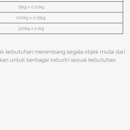
75kg x 0.02kg
200kg x 0.05kg
300kg x 0.1kg
uk kebutuhan menimbang segala objek mulai dari
kan untuk berbagai industri sesuai kebutuhan