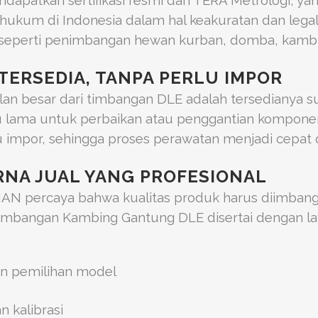
ndapatkan sertifikasi resmi dari TERA Metrologi, 
ukum di Indonesia dalam hal keakuratan dan legali
l seperti penimbangan hewan kurban, domba, kambi
TERSEDIA, TANPA PERLU IMPOR
an besar dari timbangan DLE adalah tersedianya su
 lama untuk perbaikan atau penggantian kompon
 impor, sehingga proses perawatan menjadi cepat d
NA JUAL YANG PROFESIONAL
N percaya bahwa kualitas produk harus diimbangi 
imbangan Kambing Gantung DLE disertai dengan lay
dan pemilihan model
n kalibrasi