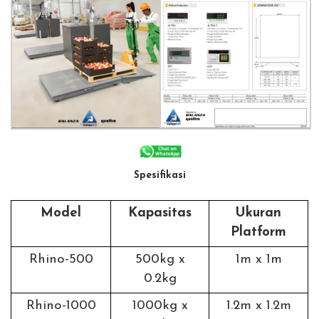
Spesifikasi
Model
Kapasitas
Ukuran
Platform
Rhino-500
500kg x
1m x 1m
0.2kg
Rhino-1000
1000kg x
1.2m x 1.2m