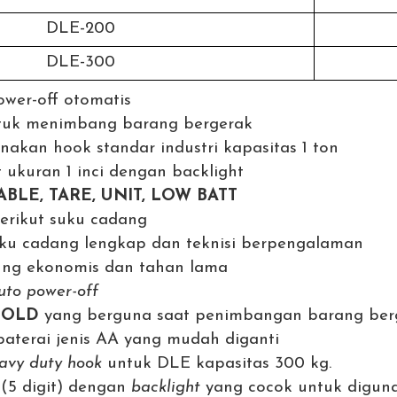
DLE-200
DLE-300
ower-off otomatis
uk menimbang barang bergerak
kan hook standar industri kapasitas 1 ton
 ukuran 1 inci dengan backlight
ABLE, TARE, UNIT, LOW BATT
berikut suku cadang
ku cadang lengkap dan teknisi berpengalaman
ng ekonomis dan tahan lama
uto power-off
HOLD
yang berguna saat penimbangan barang berge
terai jenis AA yang mudah diganti
avy duty hook
untuk DLE kapasitas 300 kg.
 (5 digit) dengan
backlight
yang cocok untuk diguna