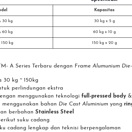
del
Kapasitas
 30 kg
30 kg x 5 g
 60 kg
60 kg x 10 g
150 kg
150 kg x 20 g
M- A Series Terbaru dengan Frame
Alumunium Die
s 30 kg ~ 150kg
ntuk perlindungan ekstra
 dengan menggunakan teknologi
full-pressed body
 menggunakan bahan
Die Cast Aluminium
yang
ri
gan berbahan
Stainless Steel
erikut suku cadang
ku cadang lengkap dan teknisi berpengalaman