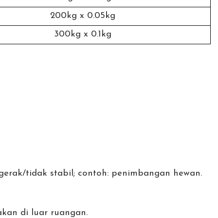
200kg x 0.05kg
300kg x 0.1kg
rak/tidak stabil; contoh: penimbangan hewan.
kan di luar ruangan.