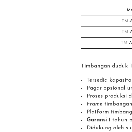
Mo
TM-A
TM-A
TM-A 
Timbangan duduk T
Tersedia kapasita
Pagar opsional u
Proses produksi
Frame
timbangan
Platform timban
Garansi
1 tahun b
Didukung oleh su