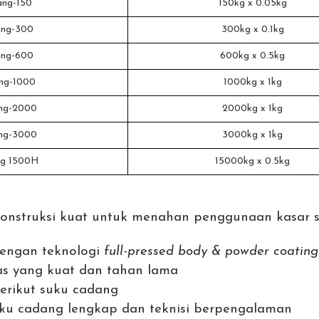
ng-150
150kg x 0.05kg
ng-300
300kg x 0.1kg
ng-600
600kg x 0.5kg
ng-1000
1000kg x 1kg
ng-2000
2000kg x 1kg
ng-3000
3000kg x 1kg
g 1500H
15000kg x 0.5kg
nstruksi kuat untuk menahan penggunaan kasar se
dengan teknologi
full-pressed body & powder coating
uas yang kuat dan tahan lama
berikut suku cadang
ku cadang lengkap dan teknisi berpengalaman