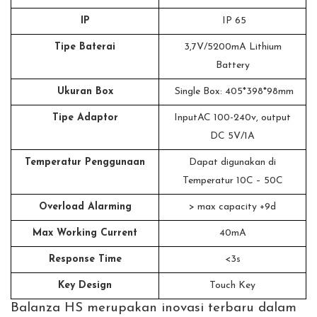
IP
IP 65
Tipe Baterai
3,7V/5200mA Lithium
Battery
Ukuran Box
Single Box: 405*398*98mm
Tipe Adaptor
InputAC 100-240v, output
DC 5V/1A
Temperatur Penggunaan
Dapat digunakan di
Temperatur 10C – 50C
Overload Alarming
> max capacity +9d
Max Working Current
40mA
Response Time
<3s
Key Design
Touch Key
Balanza HS merupakan inovasi terbaru dalam