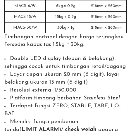
MACS-6/W
6kg x 0.2g
218mm x 260mm
MACS-15/W
15kg x 0.5g
218mm x 260mm
MACS-30/W
30kg x 1g
218mm x 260mm
Timbangan portabel dengan harga terjangkau.
Tersedia kapasitas 1.5kg ~ 30kg.
Double LED display (depan & belakang)
sehingga cocok untuk timbangan retail/dagang
Layar depan ukuran 20 mm (6 digit), layar
belakang ukuran 15 mm (6 digit)
Resolusi external 1/30,000
Platform timbang berbahan
Stainless Steel
Terdapat fungsi ZERO, STABLE, TARE, LO-
BAT
Memiliki fungsi pemberian
tanda(
LIMIT
ALARM
)/
check weigh
apabila