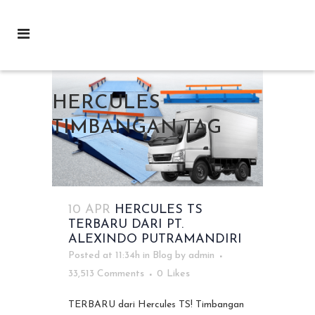
HERCULES
TIMBANGAN TAG
10 APR
HERCULES TS
TERBARU DARI PT.
ALEXINDO PUTRAMANDIRI
Posted at 11:34h
in
Blog
by
admin
33,513 Comments
0
Likes
TERBARU dari Hercules TS! Timbangan