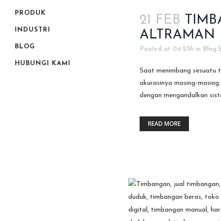
PRODUK
21 FEB
TIMB
INDUSTRI
ALTRAMAN
BLOG
Posted at 04:25h
in
Blog
HUBUNGI KAMI
Saat menimbang sesuatu te
akurasinya masing-masing.
dengan mengandalkan sist
READ MORE