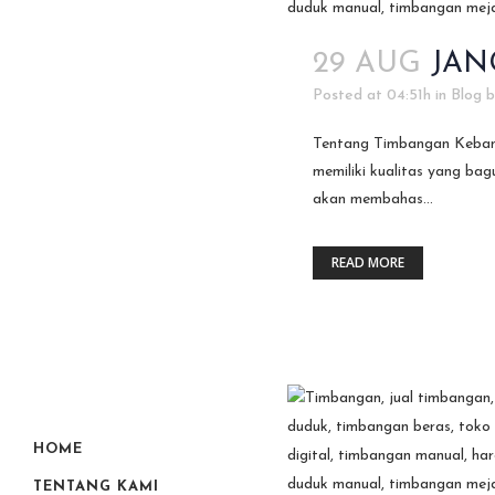
29 AUG
JAN
Posted at 04:51h
in
Blog
Tentang Timbangan Kebany
memiliki kualitas yang bag
akan membahas...
READ MORE
HOME
TENTANG KAMI