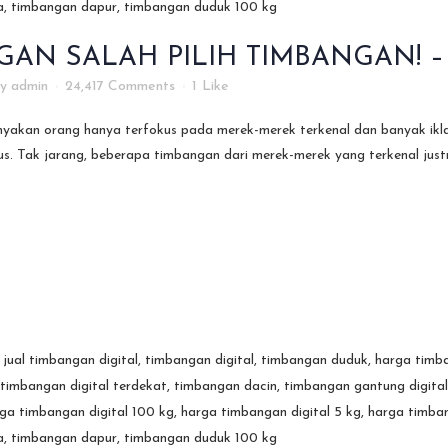
GAN SALAH PILIH TIMBANGAN! 
by
admin
24,417 Comments
1
Like
akan orang hanya terfokus pada merek-merek terkenal dan banyak iklan
us. Tak jarang, beberapa timbangan dari merek-merek yang terkenal justr