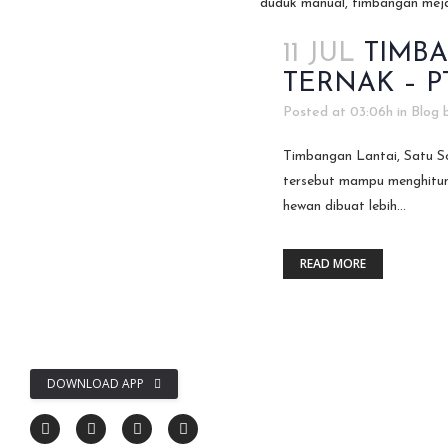
11 JUL
TIMB
TERNAK – 
Posted at 03:06h
in
Blog
Timbangan Lantai, Satu S
tersebut mampu menghitun
hewan dibuat lebih...
READ MORE
DOWNLOAD APP
WhatsApp