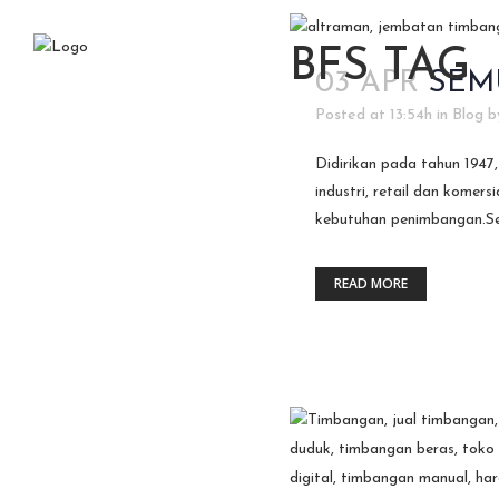
BFS TAG
03 APR
SEM
Posted at 13:54h
in
Blog
b
Didirikan pada tahun 19
industri, retail dan komer
kebutuhan penimbangan.Sela
READ MORE