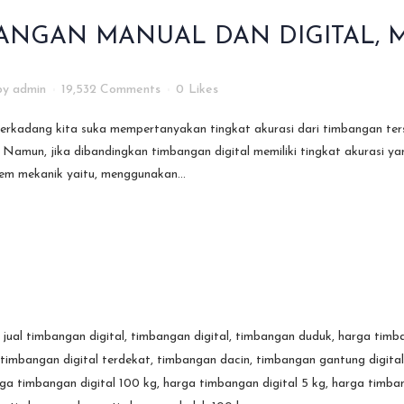
ANGAN MANUAL DAN DIGITAL, M
by
admin
19,532 Comments
0
Likes
rkadang kita suka mempertanyakan tingkat akurasi dari timbangan tersebu
 Namun, jika dibandingkan timbangan digital memiliki tingkat akurasi ya
em mekanik yaitu, menggunakan...