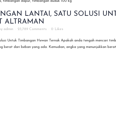
ANGAN LANTAI, SATU SOLUSI U
PT ALTRAMAN
by
admin
23,789 Comments
0
Likes
olusi Untuk Timbangan Hewan Ternak Apakah anda tengah mencari timb
g berat dari beban yang ada. Kemudian, angka yang menunjukkan berat 