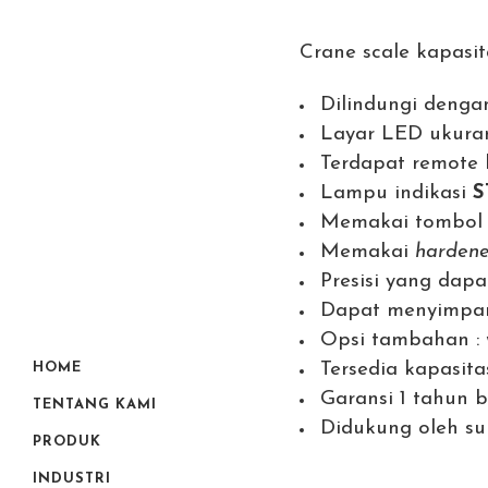
Crane scale kapasi
Dilindungi denga
Layar LED ukur
Terdapat remote 
Lampu indikasi
S
Memakai tombo
Memakai
hardene
Presisi yang dapa
Dapat menyimpan
Opsi tambahan :
Tersedia kapasita
HOME
Garansi 1 tahun 
TENTANG KAMI
Didukung oleh su
PRODUK
INDUSTRI