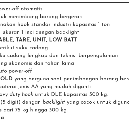
ower-off otomatis
uk menimbang barang bergerak
kan hook standar industri kapasitas 1 ton
 ukuran 1 inci dengan backlight
ABLE, TARE, UNIT, LOW BATT
berikut suku cadang
ku cadang lengkap dan teknisi berpengalaman
ng ekonomis dan tahan lama
uto power-off
HOLD
yang berguna saat penimbangan barang berge
terai jenis AA yang mudah diganti
avy duty hook
untuk DLE kapasitas 300 kg.
 (5 digit) dengan
backlight
yang cocok untuk diguna
s dari 75 kg hingga 300 kg.
ia