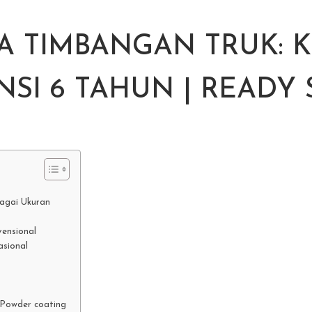
 TIMBANGAN TRUK: KA
SI 6 TAHUN | READY
agai Ukuran
ensional
asional
 Powder coating