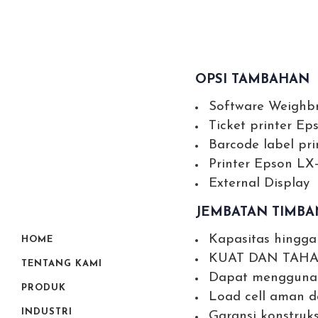
OPSI TAMBAHAN
Software Weighbr
Ticket printer E
Barcode label pr
Printer Epson LX
External Display
JEMBATAN TIMB
Kapasitas hingga
HOME
KUAT DAN TAH
TENTANG KAMI
Dapat menggunaka
PRODUK
Load cell aman d
INDUSTRI
Garansi konstruks