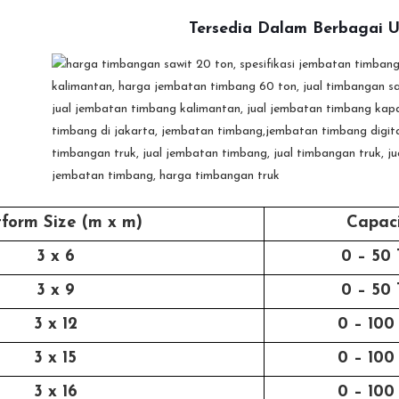
Tersedia Dalam Berbagai 
tform Size (m x m)
Capac
3 x 6
0 – 50 
3 x 9
0 – 50 
3 x 12
0 – 100
3 x 15
0 – 100
3 x 16
0 – 100