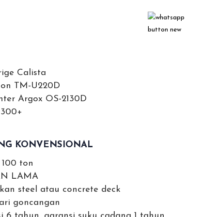
ige Calista
pson TM-U220D
inter Argox OS-2130D
-300+
ANG KONVENSIONAL
 100 ton
AN LAMA
n steel atau concrete deck
ari goncangan
i 6 tahun, garansi suku cadang 1 tahun