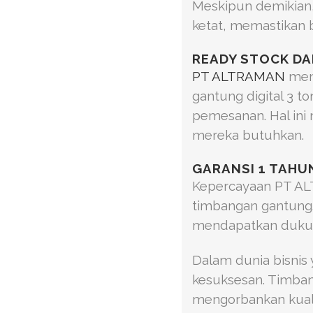
Meskipun demikian, 
ketat, memastikan 
READY STOCK DA
PT ALTRAMAN
mema
gantung digital 3 t
pemesanan. Hal in
mereka butuhkan.
GARANSI 1 TAHU
Kepercayaan PT ALT
timbangan gantung
mendapatkan dukun
Dalam dunia bisnis 
kesuksesan. Timban
mengorbankan kuali