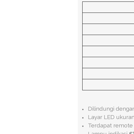
Dilindungi denga
Layar LED ukur
Terdapat remote 
Lampu indikasi
S