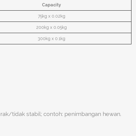
Capacity
75kg x 0.02kg
200kg x 0.05kg
300kg x 0.1kg
ak/tidak stabil; contoh: penimbangan hewan.