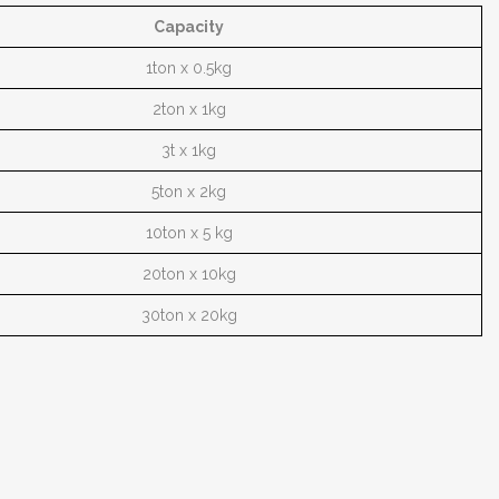
Capacity
1ton x 0.5kg
2ton x 1kg
3t x 1kg
5ton x 2kg
10ton x 5 kg
20ton x 10kg
30ton x 20kg