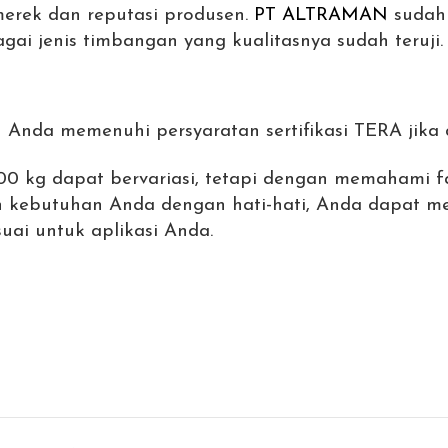
merek dan reputasi produsen.
PT ALTRAMAN
sudah 
ai jenis timbangan yang kualitasnya sudah teruji.
Anda memenuhi persyaratan sertifikasi TERA jika d
0 kg dapat bervariasi, tetapi dengan memahami 
kebutuhan Anda dengan hati-hati, Anda dapat me
uai untuk aplikasi Anda.