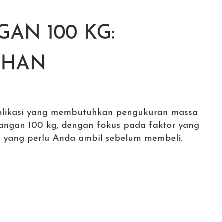
AN 100 KG:
UHAN
aplikasi yang membutuhkan pengukuran massa
mbangan 100 kg, dengan fokus pada faktor yang
n yang perlu Anda ambil sebelum membeli.