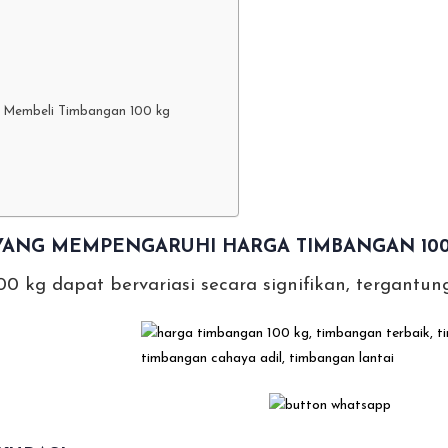
 Membeli Timbangan 100 kg
YANG MEMPENGARUHI HARGA TIMBANGAN 100
0 kg dapat bervariasi secara signifikan, tergantu