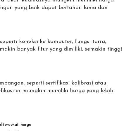
al akan kualitasnya mungkin memiliki harga
bangan yang baik dapat bertahan lama dan
perti koneksi ke komputer, fungsi tarra,
in banyak fitur yang dimiliki, semakin tinggi
mbangan, seperti sertifikasi kalibrasi atau
ikasi ini mungkin memiliki harga yang lebih