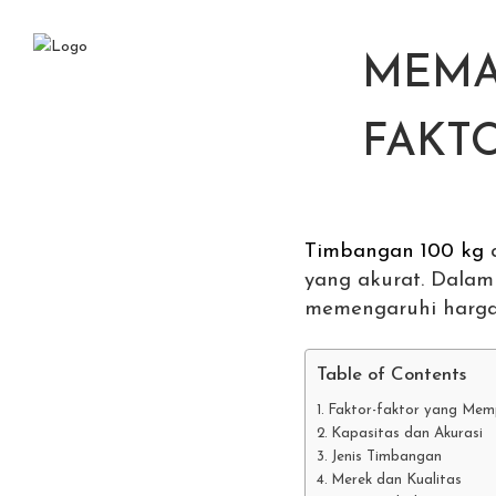
MEMA
FAKTO
Timbangan 100 kg
a
yang akurat. Dalam
memengaruhi harga,
Table of Contents
Faktor-faktor yang Mem
Kapasitas dan Akurasi
Jenis Timbangan
Merek dan Kualitas