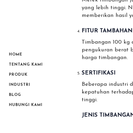
Merek timbangan ju
yang lebih tinggi.
memberikan hasil y
FITUR TAMBAHAN
Timbangan 100 kg d
pengukuran berat b
HOME
harga timbangan.
TENTANG KAMI
SERTIFIKASI
PRODUK
Beberapa industri da
INDUSTRI
kepatuhan terhadap
BLOG
tinggi.
HUBUNGI KAMI
JENIS TIMBANGAN