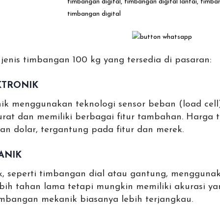
jenis timbangan 100 kg yang tersedia di pasaran:
KTRONIK
ik menggunakan teknologi sensor beban (load cell
rat dan memiliki berbagai fitur tambahan. Harga t
an dolar, tergantung pada fitur dan merek.
ANIK
 seperti timbangan dial atau gantung, menggunak
bih tahan lama tetapi mungkin memiliki akurasi ya
timbangan mekanik biasanya lebih terjangkau.