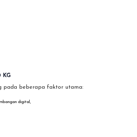
 KG
ng pada beberapa faktor utama: